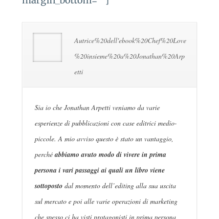
margin_bottom=””]
Autrice%20dell'ebook%20Chef%20Love
%20insieme%20a%20Jonathan%20Arp
etti
Sia io che Jonathan Arpetti veniamo da varie
esperienze di pubblicazioni con case editrici medio-
piccole. A mio avviso questo è stato un vantaggio,
perché
abbiamo avuto modo di vivere in prima
persona i vari passaggi ai quali un libro viene
sottoposto
dal momento dell’editing alla sua uscita
sul mercato e poi alle varie operazioni di marketing
che spesso ci ha visti protagonisti in prima persona