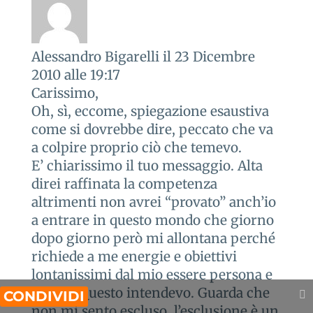
Alessandro Bigarelli
il 23 Dicembre
2010 alle 19:17
Carissimo,
Oh, sì, eccome, spiegazione esaustiva
come si dovrebbe dire, peccato che va
a colpire proprio ciò che temevo.
E’ chiarissimo il tuo messaggio. Alta
direi raffinata la competenza
altrimenti non avrei “provato” anch’io
a entrare in questo mondo che giorno
dopo giorno però mi allontana perché
richiede a me energie e obiettivi
lontanissimi dal mio essere persona e
artista. Questo intendevo. Guarda che
Share This
non mi sento escluso, l’esclusione è un