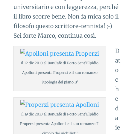
universitario e con leggerezza, perché
il libro scorre bene. Non fa mica solo il
filosofo questo scrittore-tennista! ;-)
Sei forte Marco, continua così.
D
at
Il 12 dic 2010 al BonCafè di Porto Sant’Elpidio
o
Apolloni presenta Properzi e il suo romanzo
c
‘Apologia del piano B’
h
e
d
Il 19 dic 2010 al BonCafè di Porto Sant’Elpidio
a
Properzi presenta Apolloni e il suo romanzo ‘Il
ie
circolo dei nichilisti’