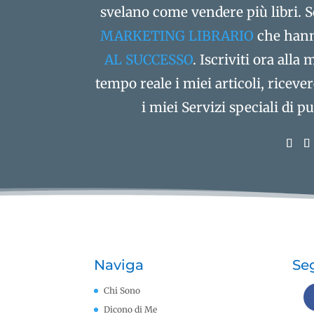
svelano come vendere più libri. S
MARKETING LIBRARIO
che hann
AL SUCCESSO
. Iscriviti ora alla
tempo reale i miei articoli, riceve
i miei Servizi speciali di 
Naviga
Seg
Chi Sono
Dicono di Me