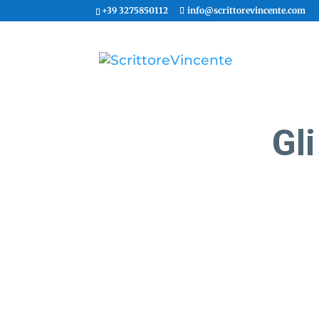
+39 3275850112
info@scrittorevincente.com
Gli