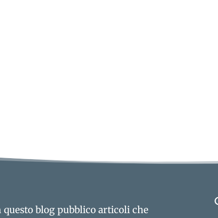
e del romanzo Patto Carnale: La scoperta del piacere
 questo blog pubblico articoli che