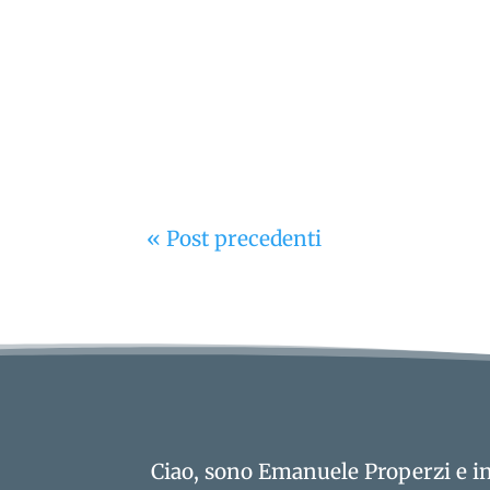
Emanuele Properzi intervista Antonio Tanelli autor
« Post precedenti
Ciao, sono Emanuele Properzi e in