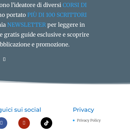
ono l’ideatore di diversi
CORSI DI
o portato
PIÙ DI 100 SCRITTORI
 mia
NEWSLETTER
per leggere in
re gratis guide esclusive e scoprire
pubblicazione e promozione.
uici sui social
Privacy
Privacy Policy