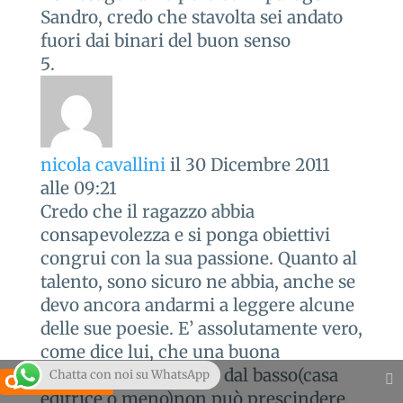
Sandro, credo che stavolta sei andato
fuori dai binari del buon senso
nicola cavallini
il 30 Dicembre 2011
alle 09:21
Credo che il ragazzo abbia
consapevolezza e si ponga obiettivi
congrui con la sua passione. Quanto al
talento, sono sicuro ne abbia, anche se
devo ancora andarmi a leggere alcune
delle sue poesie. E’ assolutamente vero,
come dice lui, che una buona
promozione partendo dal basso(casa
Chatta con noi su WhatsApp
Share This
editrice o meno)non può prescindere