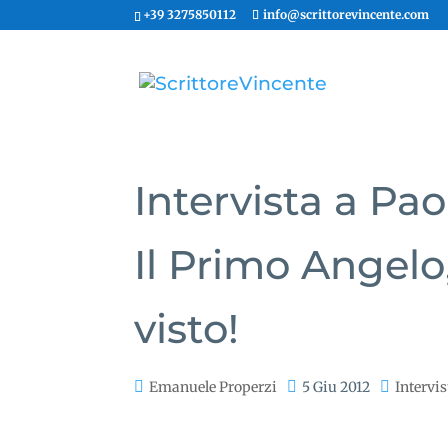
+39 3275850112
info@scrittorevincente.com
Intervista a Pa
Il Primo Angelo
visto!
Emanuele Properzi
5 Giu 2012
Intervis