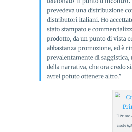
telefonato ‘Il punto d’Incontro’.
prevedeva una distribuzione co
distributori italiani. Ho accettato
stato stampato e commercializza
prodotto, da un punto di vista 
abbastanza promozione, ed è rim
prevalentamente di saggistica, n
della narrativa, che ora credo s
avrei potuto ottenere altro.”
Il Primo
a sole 6,