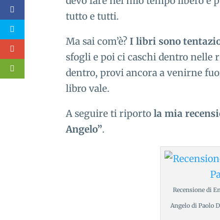
devo fare nel mio tempo libero e 
tutto e tutti.
Ma sai com’è?
I libri sono tentazio
sfogli e poi ci caschi dentro nelle 
dentro, provi ancora a venirne fuori
libro vale.
A seguire ti riporto
la mia recensi
Angelo”
.
Recensione di E
Angelo di Paolo D