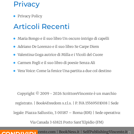
Privacy
Privacy Policy
Articoli Recenti
Maria Bongo e il suo libro Un oscuro intrigo di capelli
Adriano De Lorenzo e il suo libro Se Carpe Diem
Valentina Goga autrice di Milla e i Vicoli del Cuore
Carmen Fogli e il suo libro di poesie Senza Ali
Vera Voice: Come la fenice Una partita a due col destino
Copyright © 2009 - 2026 ScrittoreVincente è un marchio
registrato. | Book4freedom s.r.l.s. | P. IVA ​15569501008
|
Sede
legale: Piazza Sallustio, 3 00187 – Roma (RM) | Sede operativa:
Via Canada 3 63821 Porto Sant’Elpidio (FM)
|
ScrittoreVincente.com
|
BookNess.it
|
SelfPublishingVincente.it
Share This