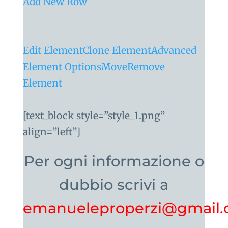
Add New Row
Edit Element
Clone Element
Advanced
Element Options
Move
Remove
Element
[text_block style=”style_1.png”
align=”left”]
Per ogni informazione o
dubbio scrivi a
emanueleproperzi@gmail