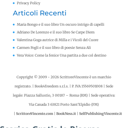
Privacy Policy
Articoli Recenti
Maria Bongo e il suo libro Un oscuro intrigo di capelli
Adriano De Lorenzo e il suo libro Se Carpe Diem
Valentina Goga autrice di Milla e i Vicoli del Cuore
Carmen Fogli e il suo libro di poesie Senza Ali
Vera Voice: Come la fenice Una partita a due col destino
Copyright © 2009 - 2026 ScrittoreVincente è un marchio
registrato. | Book4freedom s.r.l.s. | P. IVA ​15569501008
|
Sede
legale: Piazza Sallustio, 3 00187 – Roma (RM) | Sede operativa:
Via Canada 3 63821 Porto Sant’Elpidio (FM)
|
ScrittoreVincente.com
|
BookNess.it
|
SelfPublishingVincente.it