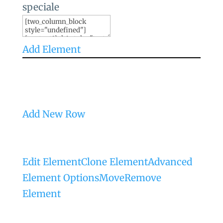
Add Element
Add New Row
Edit Element
Clone Element
Advanced
Element Options
Move
Remove
Element