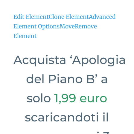
Edit Element
Clone Element
Advanced
Element Options
Move
Remove
Element
Acquista ‘Apologia
del Piano B’ a
solo
1,99 euro
scaricandoti il