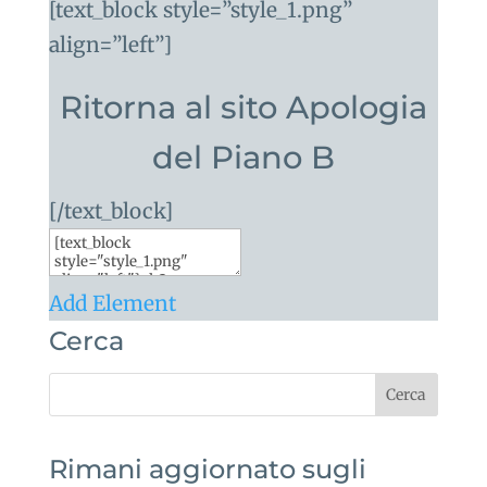
[text_block style=”style_1.png”
align=”left”]
Ritorna al sito
Apologia
del Piano B
[/text_block]
Add Element
Cerca
Rimani aggiornato sugli